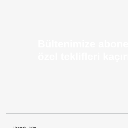
Bültenimize abone
özel teklifleri kaç
Airsoft Silah Nedir? Kullanım Alanları ve Temel Ö