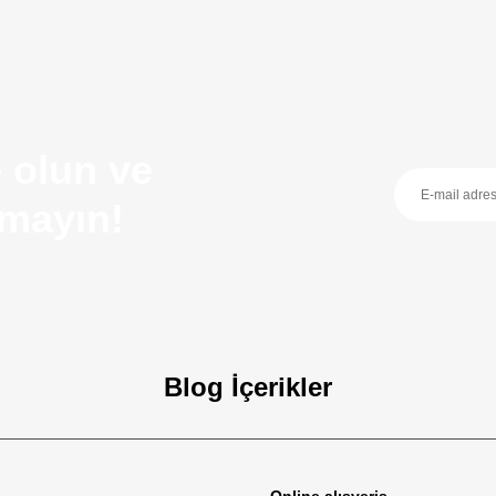
 olun ve
ırmayın!
Blog İçerikler
zellikleri