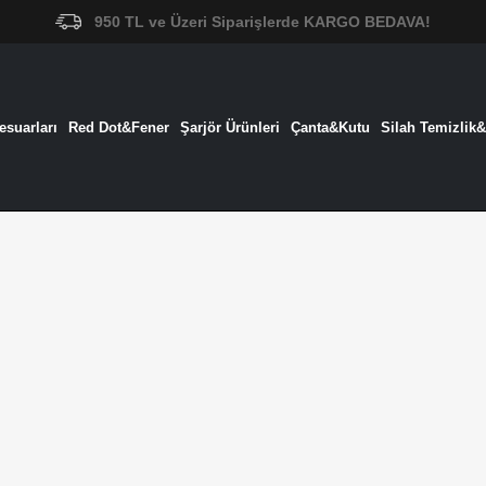
950 TL ve Üzeri Siparişlerde KARGO BEDAVA!
suarları
Red Dot&Fener
Şarjör Ürünleri
Çanta&Kutu
Silah Temizlik