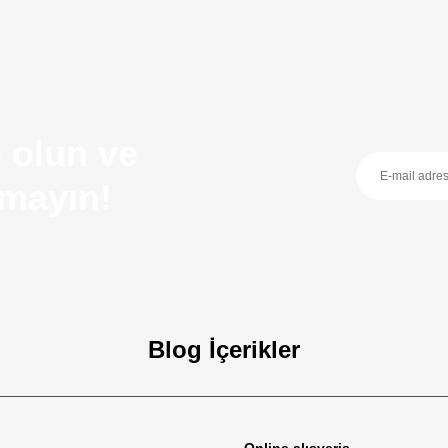
 olun ve
ırmayın!
Blog İçerikler
zellikleri