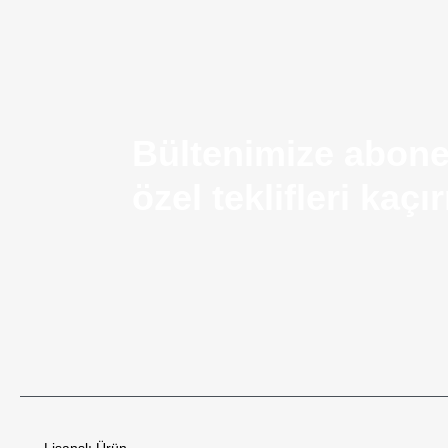
Bültenimize abone
özel teklifleri kaç
Airsoft Silah Nedir? Kullanım Alanları ve Temel Ö