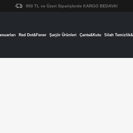
950 TL ve Üzeri Siparişlerde KARGO BEDAVA!
suarları
Red Dot&Fener
Şarjör Ürünleri
Çanta&Kutu
Silah Temizlik