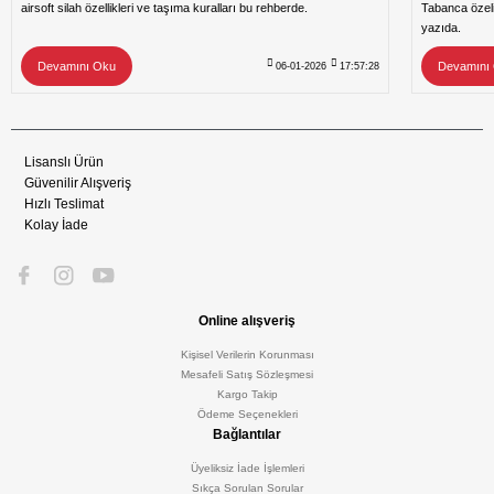
airsoft silah özellikleri ve taşıma kuralları bu rehberde.
Tabanca özeli
yazıda.
Devamını Oku
Devamını
06-01-2026
17:57:28
Lisanslı Ürün
Güvenilir Alışveriş
Hızlı Teslimat
Kolay İade
Online alışveriş
Kişisel Verilerin Korunması
Mesafeli Satış Sözleşmesi
Kargo Takip
Ödeme Seçenekleri
Bağlantılar
Üyeliksiz İade İşlemleri
Sıkça Sorulan Sorular