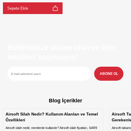
Sepete Ekle
Bültenimize abone olun ve özel
teklifleri kaçırmayın!
ABONE OL
Blog İçerikler
Airsoft Silah Nedir? Kullanım Alanları ve Temel
Airsoft T
Özellikleri
Gerekenl
Airsoft silah nedir, nerelerde kullanılır? Airsoft silah fiyatları, SAR9
Airsoft taban