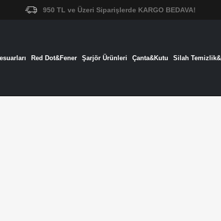
950 TL ve Üzeri Siparişlerde KARGO BEDAVA!
suarları
Red Dot&Fener
Şarjör Ürünleri
Çanta&Kutu
Silah Temizlik