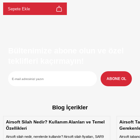
Sepete Ekle
Bültenimize abone olun ve özel
teklifleri kaçırmayın!
ABONE OL
Blog İçerikler
Airsoft Silah Nedir? Kullanım Alanları ve Temel
Airsoft T
Özellikleri
Gerekenl
Airsoft silah nedir, nerelerde kullanılır? Airsoft silah fiyatları, SAR9
Airsoft taban