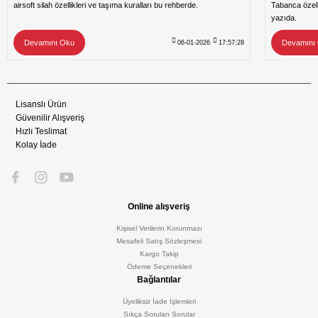
airsoft silah özellikleri ve taşıma kuralları bu rehberde.
Tabanca özeli
yazıda.
Devamını Oku
Devamını
06-01-2026
17:57:28
Lisanslı Ürün
Güvenilir Alışveriş
Hızlı Teslimat
Kolay İade
Online alışveriş
Kişisel Verilerin Korunması
Mesafeli Satış Sözleşmesi
Kargo Takip
Ödeme Seçenekleri
Bağlantılar
Üyeliksiz İade İşlemleri
Sıkça Sorulan Sorular