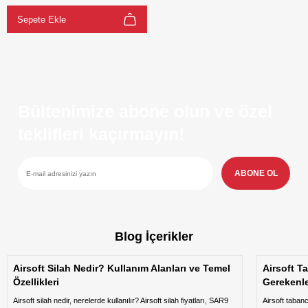
Sepete Ekle
Bültenimize abone olun ve özel
teklifleri kaçırmayın!
ABONE OL
Blog İçerikler
Airsoft Silah Nedir? Kullanım Alanları ve Temel
Airsoft T
Özellikleri
Gerekenl
Airsoft silah nedir, nerelerde kullanılır? Airsoft silah fiyatları, SAR9
Airsoft taban