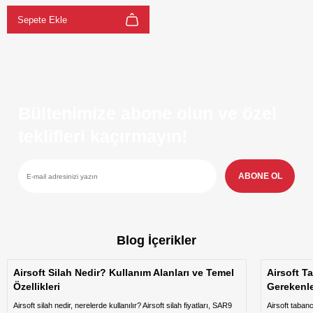
Sepete Ekle
Bültenimize abone olun ve özel
teklifleri kaçırmayın!
ABONE OL
Blog İçerikler
Airsoft Silah Nedir? Kullanım Alanları ve Temel
Airsoft T
Özellikleri
Gerekenl
Airsoft silah nedir, nerelerde kullanılır? Airsoft silah fiyatları, SAR9
Airsoft taban