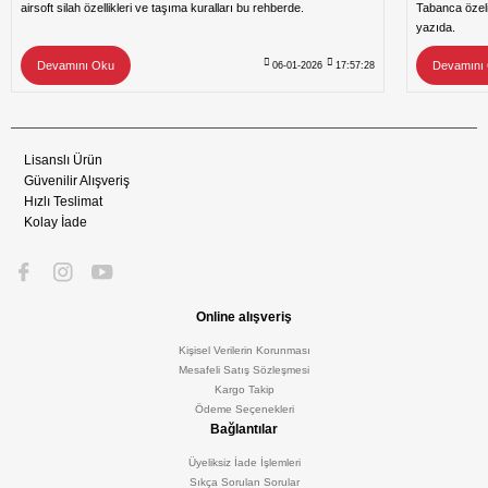
airsoft silah özellikleri ve taşıma kuralları bu rehberde.
Tabanca özeli
yazıda.
Devamını Oku
Devamını
06-01-2026
17:57:28
Lisanslı Ürün
Güvenilir Alışveriş
Hızlı Teslimat
Kolay İade
Online alışveriş
Kişisel Verilerin Korunması
Mesafeli Satış Sözleşmesi
Kargo Takip
Ödeme Seçenekleri
Bağlantılar
Üyeliksiz İade İşlemleri
Sıkça Sorulan Sorular