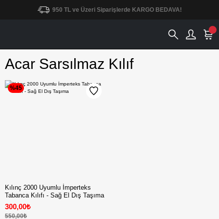
950 TL ve Üzeri Siparişlerde KARGO BEDAVA!
Acar Sarsılmaz Kılıf
%45
Kılınç 2000 Uyumlu İmperteks
Tabanca Kılıfı - Sağ El Dış Taşıma
300,00₺
550,00₺