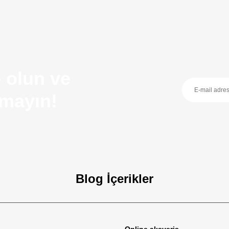
 olun ve
ırmayın!
Blog İçerikler
zellikleri