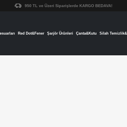
950 TL ve Üzeri Siparişlerde KARGO BEDAVA!
suarları
Red Dot&Fener
Şarjör Ürünleri
Çanta&Kutu
Silah Temizlik