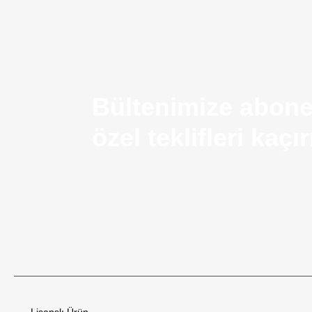
Bültenimize abone
özel teklifleri kaç
Airsoft Silah Nedir? Kullanım Alanları ve Temel Ö