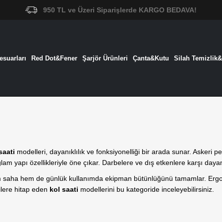
950 TL ve Üzeri Siparişlerde KARGO BEDAVA!
suarları
Red Dot&Fener
Şarjör Ürünleri
Çanta&Kutu
Silah Temizlik
saati
modelleri, dayanıklılık ve fonksiyonelliği bir arada sunar. Askeri pe
ağlam yapı özellikleriyle öne çıkar. Darbelere ve dış etkenlere karşı dayan
m saha hem de günlük kullanımda ekipman bütünlüğünü tamamlar. Ergon
ilere hitap eden
kol saati
modellerini bu kategoride inceleyebilirsiniz.