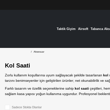
Taktik Giyim
Airsoft
Tabanca Akse
Aksesuar
Kol Saati
Zorlu kullanım koşullarına uyum sağlayacak şekilde tasarlanan
kol 
tarzını benimseyenler için geliştirilen ürünler; net okunabilirlik ve s
Farklı tasarım ve özellik seçeneklerine sahip
kol saati
çeşitleri, he
sağlam kasa yapısı yoğun kullanıma uygundur. Profesyonel beklent
Sadece Stokta Olanlar