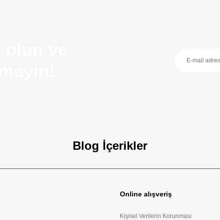
 olun ve
ırmayın!
Blog İçerikler
zellikleri
Online alışveriş
oft silah özellikleri ve taşıma kuralları bu rehberde.
Kişisel Verilerin Korunması