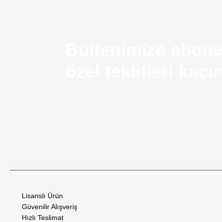
Bültenimize abone
özel teklifleri kaç
Airsoft Silah Nedir? Kullanım Alanları ve Temel Ö
Lisanslı Ürün
Güvenilir Alışveriş
Airsoft silah nedir, nerelerde kullanılır? Airsoft silah fiyatları, SAR9 airs
Hızlı Teslimat