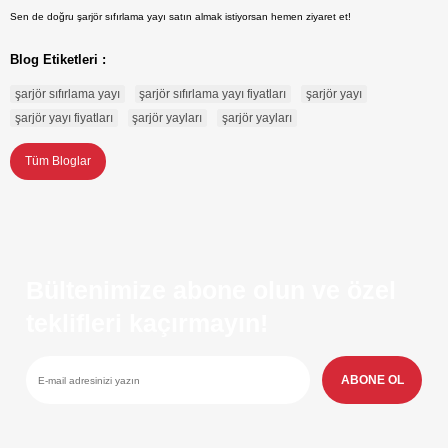
Sen de doğru şarjör sıfırlama yayı satın almak istiyorsan hemen
ziyaret et!
Blog Etiketleri :
şarjör sıfırlama yayı
şarjör sıfırlama yayı fiyatları
şarjör yayı
şarjör yayı fiyatları
şarjör yayları
şarjör yayları
Tüm Bloglar
Bültenimize abone olun ve özel
teklifleri kaçırmayın!
ABONE OL