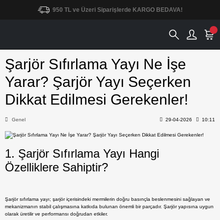
950 TL ve Üzeri Siparişlerde KARGO BEDAVA!
Şarjör Sıfırlama Yayı Ne İşe
Yarar? Şarjör Yayı Seçerken
Dikkat Edilmesi Gerekenler!
Genel
29-04-2026
10:11
1. Şarjör Sıfırlama Yayı Hangi
Özelliklere Sahiptir?
Şarjör sıfırlama yayı
; şarjör içerisindeki mermilerin doğru basınçla beslenmesini sağlayan ve
mekanizmanın stabil çalışmasına katkıda bulunan önemli bir parçadır. Şarjör yapısına uygun
olarak üretilir ve performansı doğrudan etkiler.