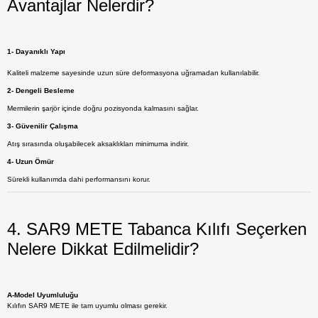
Avantajlar Nelerdir?
1- Dayanıklı Yapı
Kaliteli malzeme sayesinde uzun süre deformasyona uğramadan kullanılabilir.
2- Dengeli Besleme
Mermilerin şarjör içinde doğru pozisyonda kalmasını sağlar.
3- Güvenilir Çalışma
Atış sırasında oluşabilecek aksaklıkları minimuma indirir.
4- Uzun Ömür
Sürekli kullanımda dahi performansını korur.
4. SAR9 METE Tabanca Kılıfı Seçerken
Nelere Dikkat Edilmelidir?
A-Model Uyumluluğu
Kılıfın SAR9 METE ile tam uyumlu olması gerekir.