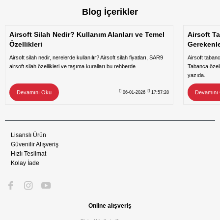
Blog İçerikler
Airsoft Silah Nedir? Kullanım Alanları ve Temel
Airsoft T
Özellikleri
Gerekenl
Airsoft silah nedir, nerelerde kullanılır? Airsoft silah fiyatları, SAR9
Airsoft taban
airsoft silah özellikleri ve taşıma kuralları bu rehberde.
Tabanca özeli
yazıda.
Devamını Oku
Devamını
06-01-2026
17:57:28
Lisanslı Ürün
Güvenilir Alışveriş
Hızlı Teslimat
Kolay İade
Online alışveriş