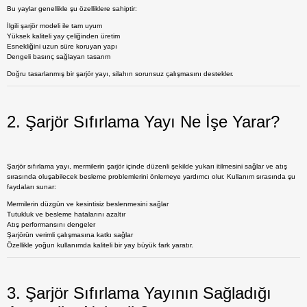
Bu yaylar genellikle şu özelliklere sahiptir:
İlgili şarjör modeli ile tam uyum
Yüksek kaliteli yay çeliğinden üretim
Esnekliğini uzun süre koruyan yapı
Dengeli basınç sağlayan tasarım
Doğru tasarlanmış bir şarjör yayı, silahın sorunsuz çalışmasını destekler.
2. Şarjör Sıfırlama Yayı Ne İşe Yarar?
Şarjör sıfırlama yayı
, mermilerin şarjör içinde düzenli şekilde yukarı itilmesini sağlar ve atış
sırasında oluşabilecek besleme problemlerini önlemeye yardımcı olur. Kullanım sırasında şu
faydaları sunar:
Mermilerin düzgün ve kesintisiz beslenmesini sağlar
Tutukluk ve besleme hatalarını azaltır
Atış performansını dengeler
Şarjörün verimli çalışmasına katkı sağlar
Özellikle yoğun kullanımda kaliteli bir yay büyük fark yaratır.
3. Şarjör Sıfırlama Yayının Sağladığı