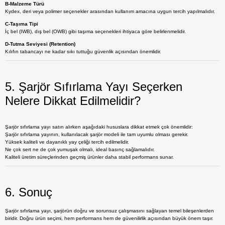
B-Malzeme Türü
Kydex, deri veya polimer seçenekler arasından kullanım amacına uygun tercih yapılmalıdır.
C-Taşıma Tipi
İç bel (IWB), dış bel (OWB) gibi taşıma seçenekleri ihtiyaca göre belirlenmelidir.
D-Tutma Seviyesi (Retention)
Kılıfın tabancayı ne kadar sıkı tuttuğu güvenlik açısından önemlidir.
5. Şarjör Sıfırlama Yayı Seçerken
Nelere Dikkat Edilmelidir?
Şarjör sıfırlama yayı
satın alırken aşağıdaki hususlara dikkat etmek çok önemlidir:
Şarjör sıfırlama yayının, kullanılacak şarjör modeli ile tam uyumlu olması gerekir.
Yüksek kaliteli ve dayanıklı yay çeliği tercih edilmelidir.
Ne çok sert ne de çok yumuşak olmalı, ideal basınç sağlamalıdır.
Kaliteli üretim süreçlerinden geçmiş ürünler daha stabil performans sunar.
6. Sonuç
Şarjör sıfırlama yayı, şarjörün doğru ve sorunsuz çalışmasını sağlayan temel bileşenlerden
biridir. Doğru ürün seçimi, hem performans hem de güvenilirlik açısından büyük önem taşır.